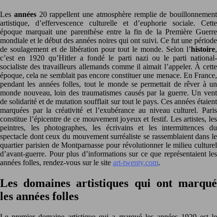
Les
années
20 rappellent une atmosphère remplie de bouillonnement
artistique, d’effervescence culturelle et d’euphorie sociale. Cette
époque marquait une parenthèse entre la fin de la Première Guerre
mondiale et le début des années noires qui ont suivi. Ce fut une période
de soulagement et de libération pour tout le monde. Selon l’
histoire
,
c’est en 1920 qu’Hitler a fondé le parti nazi ou le parti national-
socialiste des travailleurs allemands comme il aimait l’appeler. À cette
époque, cela ne semblait pas encore constituer une menace. En France,
pendant les années folles, tout le monde se permettait de rêver à un
monde nouveau, loin des traumatismes causés par la guerre. Un vent
de solidarité et de mutation soufflait sur tout le pays. Ces années étaient
marquées par la créativité et l’exubérance au niveau culturel. Paris
constitue l’épicentre de ce mouvement joyeux et festif. Les artistes, les
peintres, les photographes, les écrivains et les intermittences du
spectacle dont ceux du mouvement surréaliste se rassemblaient dans le
quartier parisien de Montparnasse pour révolutionner le milieu culturel
d’avant-guerre. Pour plus d’informations sur ce que représentaient les
années folles, rendez-vous sur le site
art-twenty.com
.
Les domaines artistiques qui ont marqué
les années folles
Le premier domaine artistique qui a marqué les années 1920 est le