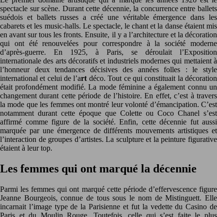
spectacle sur scène. Durant cette décennie, la concurrence entre ballets
suédois et ballets russes a créé une véritable émergence dans les
cabarets et les music-halls. Le spectacle, le chant et la danse étaient mis
en avant sur tous les fronts. Ensuite, il y a l’architecture et la décoration
qui ont été renouvelées pour correspondre à la société moderne
d’après-guerre. En 1925, à Paris, se déroulait l’Exposition
internationale des arts décoratifs et industriels modernes qui mettaient à
l’honneur deux tendances décisives des années folles : le style
international et celui de l’a
rt
déco. Tout ce qui constituait la décoratio
était profondément modifié. La mode féminine a également connu un
changement durant cette période de l’histoire. En effet, c’est à travers
la mode que les femmes ont montré leur volonté d’émancipation. C’est
notamment durant cette époque que Colette ou Coco Chanel s’est
affirmé comme figure de la société. Enfin, cette décennie fut aussi
marquée par une émergence de différents mouvements artistiques et
l’interaction de groupes d’artistes. La sculpture et la peinture figurative
étaient à leur top.
Les femmes qui ont marqué la décennie
Parmi les femmes qui ont marqué cette période d’effervescence figure
Jeanne Bourgeois, connue de tous sous le nom de Mistinguett. Elle
incarnait l’image type de la Parisienne et fut la vedette du Casino de
Paris et du Moulin Rouge. Toutefois, celle qui s’est faite le plus