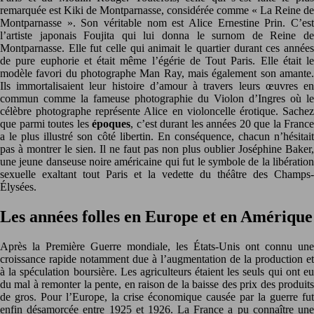
remarquée est Kiki de Montparnasse, considérée comme « La Reine de
Montparnasse ». Son véritable nom est Alice Ernestine Prin. C’est
l’artiste japonais Foujita qui lui donna le surnom de Reine de
Montparnasse. Elle fut celle qui animait le quartier durant ces années
de pure euphorie et était même l’égérie de Tout Paris. Elle était le
modèle favori du photographe Man Ray, mais également son amante.
Ils immortalisaient leur histoire d’amour à travers leurs œuvres en
commun comme la fameuse photographie du Violon d’Ingres où le
célèbre photographe représente Alice en violoncelle érotique. Sachez
que parmi toutes les
époques
, c’est durant les années 20 que la France
a le plus illustré son côté libertin. En conséquence, chacun n’hésitait
pas à montrer le sien. Il ne faut pas non plus oublier Joséphine Baker,
une jeune danseuse noire américaine qui fut le symbole de la libération
sexuelle exaltant tout Paris et la vedette du théâtre des Champs-
Élysées.
Les années folles en Europe et en Amérique
Après la Première Guerre mondiale, les États-Unis ont connu une
croissance rapide notamment due à l’augmentation de la production et
à la spéculation boursière. Les agriculteurs étaient les seuls qui ont eu
du mal à remonter la pente, en raison de la baisse des prix des produits
de gros. Pour l’Europe, la crise économique causée par la guerre fut
enfin désamorcée entre 1925 et 1926. La France a pu connaître une