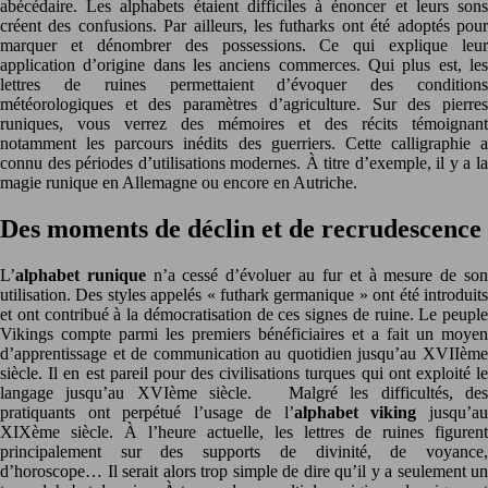
abécédaire. Les alphabets étaient difficiles à énoncer et leurs sons
créent des confusions. Par ailleurs, les futharks ont été adoptés pour
marquer et dénombrer des possessions. Ce qui explique leur
application d’origine dans les anciens commerces. Qui plus est, les
lettres de ruines permettaient d’évoquer des conditions
météorologiques et des paramètres d’agriculture. Sur des pierres
runiques, vous verrez des mémoires et des récits témoignant
notamment les parcours inédits des guerriers. Cette calligraphie a
connu des périodes d’utilisations modernes. À titre d’exemple, il y a la
magie runique en Allemagne ou encore en Autriche.
Des moments de déclin et de recrudescence
L’
alphabet runique
n’a cessé d’évoluer au fur et à mesure de so
utilisation. Des styles appelés « futhark germanique » ont été introduits
et ont contribué à la démocratisation de ces signes de ruine. Le peuple
Vikings compte parmi les premiers bénéficiaires et a fait un moyen
d’apprentissage et de communication au quotidien jusqu’au XVIIème
siècle. Il en est pareil pour des civilisations turques qui ont exploité le
langage jusqu’au XVIème siècle. Malgré les difficultés, des
pratiquants ont perpétué l’usage de l’
alphabet viking
jusqu’a
XIXème siècle. À l’heure actuelle, les lettres de ruines figurent
principalement sur des supports de divinité, de voyance,
d’horoscope… Il serait alors trop simple de dire qu’il y a seulement un