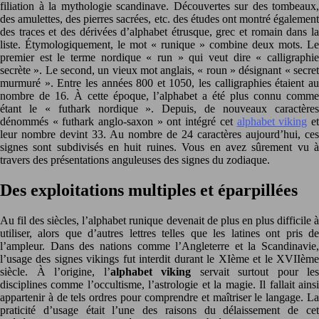
filiation à la mythologie scandinave. Découvertes sur des tombeaux,
des amulettes, des pierres sacrées, etc. des études ont montré également
des traces et des dérivées d’alphabet étrusque, grec et romain dans la
liste. Étymologiquement, le mot « runique » combine deux mots. Le
premier est le terme nordique « run » qui veut dire « calligraphie
secrète ». Le second, un vieux mot anglais, « roun » désignant « secret
murmuré ». Entre les années 800 et 1050, les calligraphies étaient au
nombre de 16. À cette époque, l’alphabet a été plus connu comme
étant le « futhark nordique ». Depuis, de nouveaux caractères
dénommés « futhark anglo-saxon » ont intégré cet
alphabet viking
e
leur nombre devint 33. Au nombre de 24 caractères aujourd’hui, ces
signes sont subdivisés en huit ruines. Vous en avez sûrement vu à
travers des présentations anguleuses des signes du zodiaque.
Des exploitations multiples et éparpillées
Au fil des siècles, l’alphabet runique devenait de plus en plus difficile à
utiliser, alors que d’autres lettres telles que les latines ont pris de
l’ampleur. Dans des nations comme l’Angleterre et la Scandinavie,
l’usage des signes vikings fut interdit durant le XIème et le XVIIème
siècle. À l’origine, l’
alphabet viking
servait surtout pour les
disciplines comme l’occultisme, l’astrologie et la magie. Il fallait ainsi
appartenir à de tels ordres pour comprendre et maîtriser le langage. La
praticité d’usage était l’une des raisons du délaissement de cet