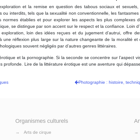
exploration et la remise en question des tabous sociaux et sexuels, r
u interdits, tels que la sexualité non conventionnelle, les fantasmes o
s normes établies et pour explorer les aspects les plus complexes 
ique, se distingue par son accent sur le respect et la confiance. Loin d’
te exploration, loin des idées reçues et du jugement d’autrui, offre d
e à une réflexion plus large sur la nature changeante de la moralité et
hologiques souvent négligés par d’autres genres littéraires.
e érotique et la pornographie. Si la seconde se concentre sur l’aspect v
us profonde. Lire de la littérature érotique est une aventure qui dépass
iques
Photographie : histoire, techni
Organismes culturels
Ar
→
Arts de cirque
→