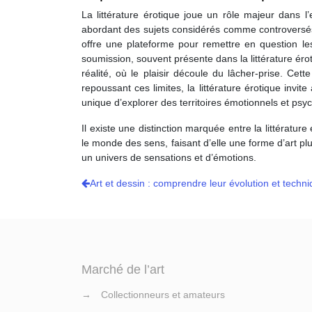
La littérature érotique joue un rôle majeur dans l’
abordant des sujets considérés comme controversés o
offre une plateforme pour remettre en question le
soumission, souvent présente dans la littérature érot
réalité, où le plaisir découle du lâcher-prise. Cet
repoussant ces limites, la littérature érotique invit
unique d’explorer des territoires émotionnels et psyc
Il existe une distinction marquée entre la littératur
le monde des sens, faisant d’elle une forme d’art pl
un univers de sensations et d’émotions.
Art et dessin : comprendre leur évolution et techn
Marché de l’art
→
Collectionneurs et amateurs