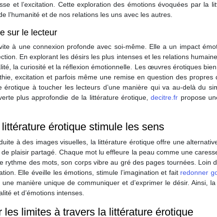
esse et l’excitation. Cette exploration des émotions évoquées par la li
e l’humanité et de nos relations les uns avec les autres.
e sur le lecteur
e invite à une connexion profonde avec soi-même. Elle a un impact émo
ction. En explorant les désirs les plus intenses et les relations humaines
ité, la curiosité et la réflexion émotionnelle. Les œuvres érotiques bie
thie, excitation et parfois même une remise en question des propres d
re érotique à toucher les lecteurs d’une manière qui va au-delà du sim
te plus approfondie de la littérature érotique,
decitre.fr
propose une 
littérature érotique stimule les sens
te à des images visuelles, la littérature érotique offre une alternativ
 de plaisir partagé. Chaque mot lu effleure la peau comme une caress
le rythme des mots, son corps vibre au gré des pages tournées. Loin d’ê
on. Elle éveille les émotions, stimule l’imagination et fait
redonner go
, une manière unique de communiquer et d’exprimer le désir. Ainsi, la l
lité et d’émotions intenses.
es limites à travers la littérature érotique