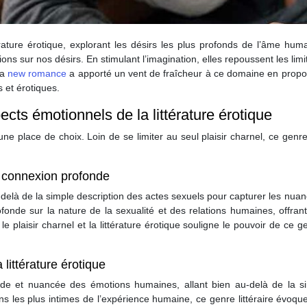
érature érotique, explorant les désirs les plus profonds de l’âme h
ons sur nos désirs. En stimulant l’imagination, elles repoussent les limi
la
new romance
a apporté un vent de fraîcheur à ce domaine en propos
et érotiques.
pects émotionnels de la littérature érotique
une place de choix. Loin de se limiter au seul plaisir charnel, ce genre
ne connexion profonde
u-delà de la simple description des actes sexuels pour capturer les nua
rofonde sur la nature de la sexualité et des relations humaines, offra
e plaisir charnel et la littérature érotique souligne le pouvoir de ce g
littérature érotique
fonde et nuancée des émotions humaines, allant bien au-delà de la s
ins les plus intimes de l’expérience humaine, ce genre littéraire évoq