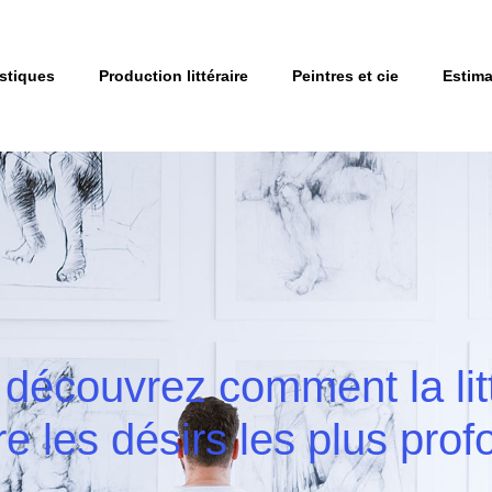
istiques
Production littéraire
Peintres et cie
Estima
 découvrez comment la lit
re les désirs les plus prof