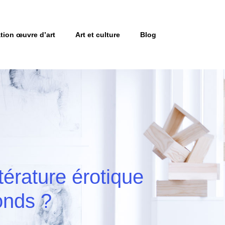
tion œuvre d’art
Art et culture
Blog
térature érotique
onds ?