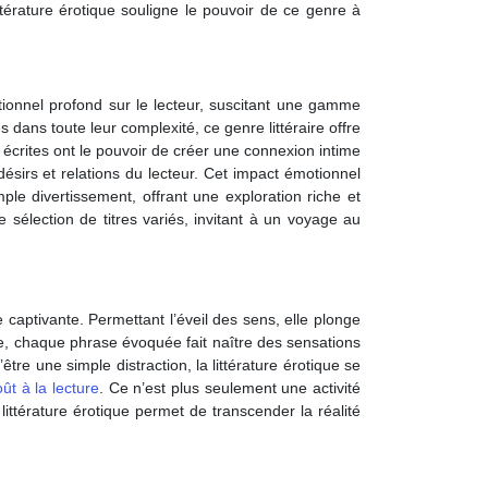
ttérature érotique souligne le pouvoir de ce genre à
tionnel profond sur le lecteur, suscitant une gamme
 dans toute leur complexité, ce genre littéraire offre
n écrites ont le pouvoir de créer une connexion intime
ésirs et relations du lecteur. Cet impact émotionnel
ple divertissement, offrant une exploration riche et
sélection de titres variés, invitant à un voyage au
e captivante. Permettant l’éveil des sens, elle plonge
e, chaque phrase évoquée fait naître des sensations
tre une simple distraction, la littérature érotique se
ût à la lecture
. Ce n’est plus seulement une activité
ittérature érotique permet de transcender la réalité