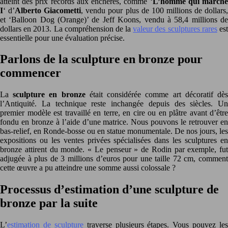
atteint des prix records aux enchères, comme ‘
L’homme qui march
I
‘ d’
Alberto Giacometti
, vendu pour plus de 100 millions de dollars
et ‘Balloon Dog (Orange)’ de Jeff Koons, vendu à 58,4 millions de
dollars en 2013. La compréhension de la
valeur des sculptures rares
es
essentielle pour une évaluation précise.
Parlons de la sculpture en bronze pour
commencer
La
sculpture en bronze
était considérée comme art décoratif dè
l’Antiquité. La technique reste inchangée depuis des siècles. Un
premier modèle est travaillé en terre, en cire ou en plâtre avant d’être
fondu en bronze à l’aide d’une matrice. Nous pouvons le retrouver en
bas-relief, en Ronde-bosse ou en statue monumentale. De nos jours, les
expositions ou les ventes privées spécialisées dans les sculptures en
bronze attirent du monde. « Le penseur » de Rodin par exemple, fut
adjugée à plus de 3 millions d’euros pour une taille 72 cm, comment
cette œuvre a pu atteindre une somme aussi colossale ?
Processus d’estimation d’une sculpture de
bronze par la suite
L’
estimation de sculpture
traverse plusieurs étapes. Vous pouvez les