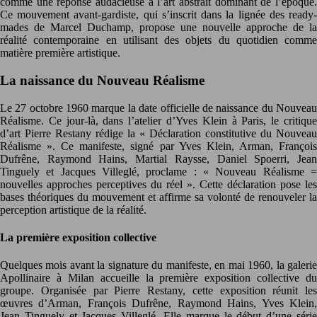
comme une réponse audacieuse à l’art abstrait dominant de l’époque.
Ce mouvement avant-gardiste, qui s’inscrit dans la lignée des ready-
mades de Marcel Duchamp, propose une nouvelle approche de la
réalité contemporaine en utilisant des objets du quotidien comme
matière première artistique.
La naissance du Nouveau Réalisme
Le 27 octobre 1960 marque la date officielle de naissance du Nouveau
Réalisme. Ce jour-là, dans l’atelier d’Yves Klein à Paris, le critique
d’art Pierre Restany rédige la « Déclaration constitutive du Nouveau
Réalisme ». Ce manifeste, signé par Yves Klein, Arman, François
Dufrêne, Raymond Hains, Martial Raysse, Daniel Spoerri, Jean
Tinguely et Jacques Villeglé, proclame : « Nouveau Réalisme =
nouvelles approches perceptives du réel ». Cette déclaration pose les
bases théoriques du mouvement et affirme sa volonté de renouveler la
perception artistique de la réalité.
La première exposition collective
Quelques mois avant la signature du manifeste, en mai 1960, la galerie
Apollinaire à Milan accueille la première exposition collective du
groupe. Organisée par Pierre Restany, cette exposition réunit les
œuvres d’Arman, François Dufrêne, Raymond Hains, Yves Klein,
Jean Tinguely et Jacques Villeglé. Elle marque le début d’une série